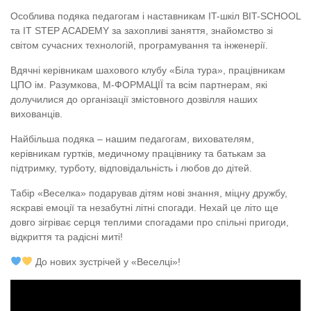
Особлива подяка педагогам і наставникам IT-шкіл BIT-SCHOOL
та IT STEP ACADEMY за захопливі заняття, знайомство зі
світом сучасних технологій, програмування та інженерії.
Вдячні керівникам шахового клубу «Біла тура», працівникам
ЦПО ім. Разумкова, М-ФОРМАЦІЇ та всім партнерам, які
долучилися до організації змістовного дозвілля наших
вихованців.
Найбільша подяка – нашим педагогам, вихователям,
керівникам гуртків, медичному працівнику та батькам за
підтримку, турботу, відповідальність і любов до дітей.
Табір «Веселка» подарував дітям нові знання, міцну дружбу,
яскраві емоції та незабутні літні спогади. Нехай це літо ще
довго зігріває серця теплими спогадами про спільні пригоди,
відкриття та радісні миті!
До нових зустрічей у «Веселці»!