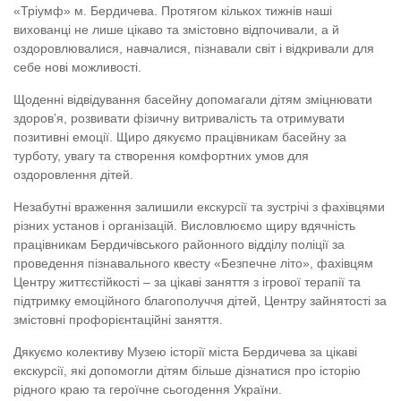
«Тріумф» м. Бердичева. Протягом кількох тижнів наші
вихованці не лише цікаво та змістовно відпочивали, а й
оздоровлювалися, навчалися, пізнавали світ і відкривали для
себе нові можливості.
Щоденні відвідування басейну допомагали дітям зміцнювати
здоров’я, розвивати фізичну витривалість та отримувати
позитивні емоції. Щиро дякуємо працівникам басейну за
турботу, увагу та створення комфортних умов для
оздоровлення дітей.
Незабутні враження залишили екскурсії та зустрічі з фахівцями
різних установ і організацій. Висловлюємо щиру вдячність
працівникам Бердичівського районного відділу поліції за
проведення пізнавального квесту «Безпечне літо», фахівцям
Центру життєстійкості – за цікаві заняття з ігрової терапії та
підтримку емоційного благополуччя дітей, Центру зайнятості за
змістовні профорієнтаційні заняття.
Дякуємо колективу Музею історії міста Бердичева за цікаві
екскурсії, які допомогли дітям більше дізнатися про історію
рідного краю та героїчне сьогодення України.