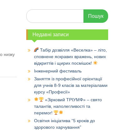
Шукати:
Недавні записи
Табір дозвілля «Веселка» – літо,
о низку
сповнене яскравих вражень, нових
відкриттів і щирих посмішок!
Інженерний фестиваль
Заняття із професійної орієнтації
для учнів 8-9 класів за матеріалами
курсу «Професії»
«Зірковий ТРІУМФ» – свято
талантів, наполегливості та
перемог!
Освітня ініціатива “5 кроків до
здорового харчування”