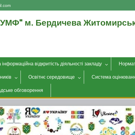
l.com
ІУМФ" м. Бердичева Житомирськ
а інформаційна відкритість діяльності закладу
Нормат
ників
Освітнє середовище
Система оцінюванн
дське обговорення